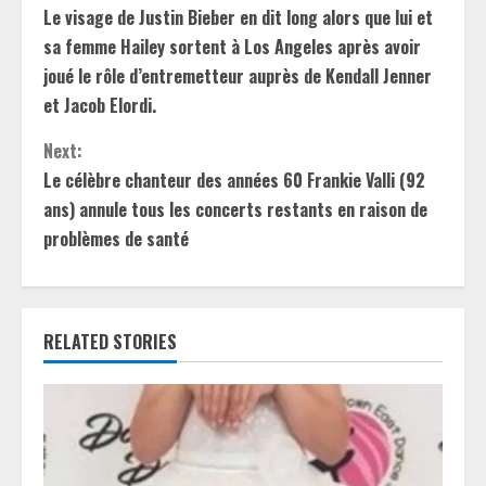
Le visage de Justin Bieber en dit long alors que lui et
o
sa femme Hailey sortent à Los Angeles après avoir
n
joué le rôle d’entremetteur auprès de Kendall Jenner
et Jacob Elordi.
t
Next:
i
Le célèbre chanteur des années 60 Frankie Valli (92
ans) annule tous les concerts restants en raison de
n
problèmes de santé
u
e
RELATED STORIES
R
e
a