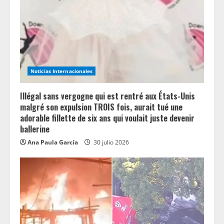
d
i
n
g
Noticias Internacionales
Illégal sans vergogne qui est rentré aux États-Unis
malgré son expulsion TROIS fois, aurait tué une
adorable fillette de six ans qui voulait juste devenir
ballerine
Ana Paula García
30 julio 2026