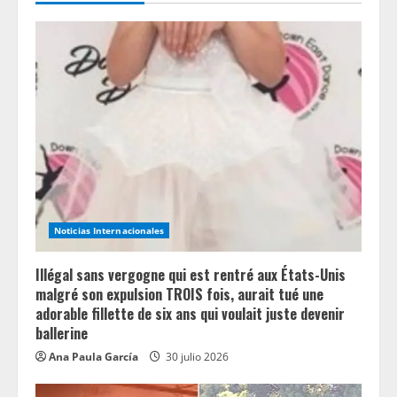
e
a
d
i
n
g
Noticias Internacionales
Illégal sans vergogne qui est rentré aux États-Unis
malgré son expulsion TROIS fois, aurait tué une
adorable fillette de six ans qui voulait juste devenir
ballerine
Ana Paula García
30 julio 2026