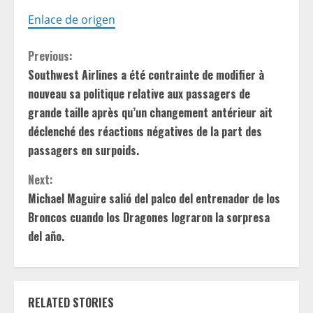
Enlace de origen
C
Previous:
Southwest Airlines a été contrainte de modifier à
o
nouveau sa politique relative aux passagers de
n
grande taille après qu’un changement antérieur ait
déclenché des réactions négatives de la part des
t
passagers en surpoids.
i
Next:
Michael Maguire salió del palco del entrenador de los
n
Broncos cuando los Dragones lograron la sorpresa
u
del año.
e
R
RELATED STORIES