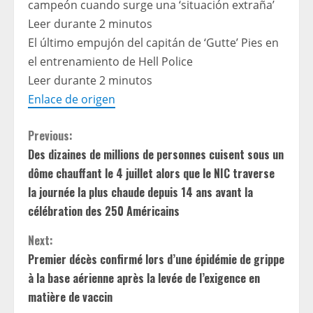
campeón cuando surge una ‘situación extraña’
Leer durante 2 minutos
El último empujón del capitán de ‘Gutte’ Pies en
el entrenamiento de Hell Police
Leer durante 2 minutos
Enlace de origen
C
Previous:
Des dizaines de millions de personnes cuisent sous un
o
dôme chauffant le 4 juillet alors que le NIC traverse
n
la journée la plus chaude depuis 14 ans avant la
célébration des 250 Américains
t
Next:
i
Premier décès confirmé lors d’une épidémie de grippe
à la base aérienne après la levée de l’exigence en
n
matière de vaccin