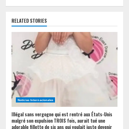
u
e
RELATED STORIES
R
e
a
d
i
n
g
Noticias Internacionales
Illégal sans vergogne qui est rentré aux États-Unis
malgré son expulsion TROIS fois, aurait tué une
adorable fillette de six ans qui voulait juste devenir