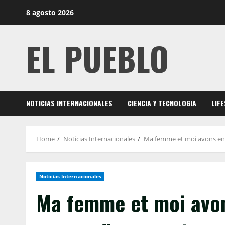
Skip
8 agosto 2026
to
content
EL PUEBLO
NOTICIAS INTERNACIONALES
CIENCIA Y TECNOLOGIA
LIF
Home
Noticias Internacionales
Ma femme et moi avons enfin
Noticias Internacionales
Ma femme et moi avon