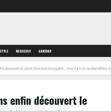
ESTYLE
NEGOCIOS
SANIDAD
 découvert le secret d’un sexe incroyable… mais il y a un terrible défaut. Je
s enfin découvert le