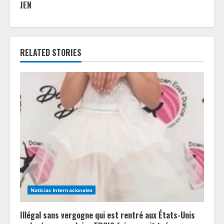
u
JEN
e
R
RELATED STORIES
e
a
d
i
n
g
Noticias Internacionales
Illégal sans vergogne qui est rentré aux États-Unis