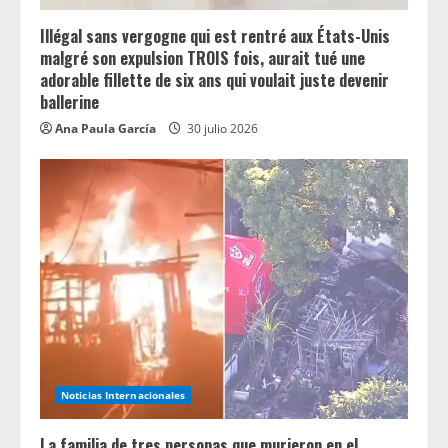
g
Illégal sans vergogne qui est rentré aux États-Unis
malgré son expulsion TROIS fois, aurait tué une
adorable fillette de six ans qui voulait juste devenir
ballerine
Ana Paula García
30 julio 2026
Noticias Internacionales
La familia de tres personas que murieron en el