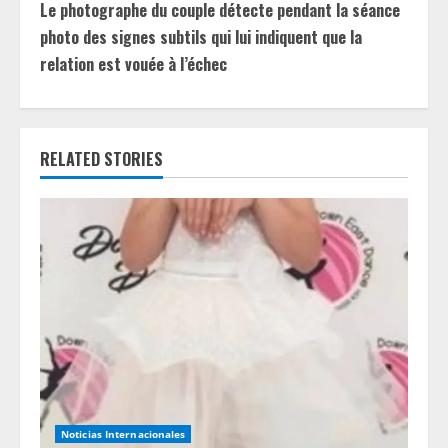
Le photographe du couple détecte pendant la séance
i
photo des signes subtils qui lui indiquent que la
relation est vouée à l’échec
n
u
e
RELATED STORIES
R
e
a
d
i
n
Noticias Internacionales