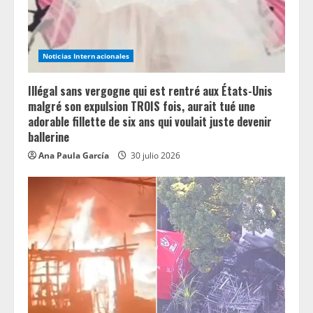
d
i
Noticias Internacionales
n
Illégal sans vergogne qui est rentré aux États-Unis
g
malgré son expulsion TROIS fois, aurait tué une
adorable fillette de six ans qui voulait juste devenir
ballerine
Ana Paula García
30 julio 2026