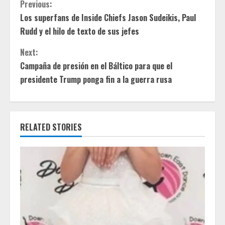
C
Previous:
Los superfans de Inside Chiefs Jason Sudeikis, Paul
o
Rudd y el hilo de texto de sus jefes
n
Next:
t
Campaña de presión en el Báltico para que el
presidente Trump ponga fin a la guerra rusa
i
n
RELATED STORIES
u
e
R
e
a