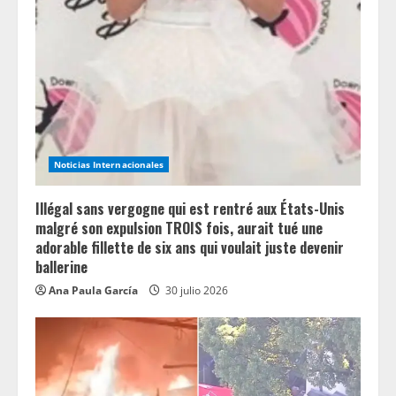
e
a
d
i
n
Noticias Internacionales
g
Illégal sans vergogne qui est rentré aux États-Unis
malgré son expulsion TROIS fois, aurait tué une
adorable fillette de six ans qui voulait juste devenir
ballerine
Ana Paula García
30 julio 2026