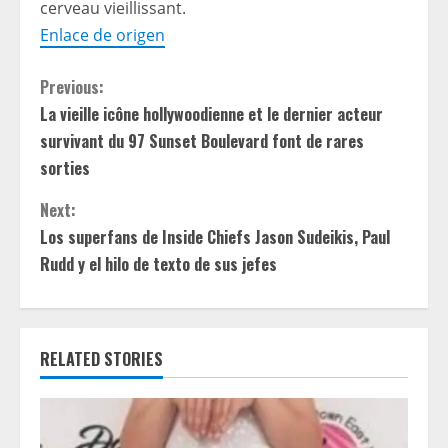
cerveau vieillissant.
Enlace de origen
C
Previous:
La vieille icône hollywoodienne et le dernier acteur
o
survivant du 97 Sunset Boulevard font de rares
n
sorties
t
Next:
Los superfans de Inside Chiefs Jason Sudeikis, Paul
i
Rudd y el hilo de texto de sus jefes
n
u
RELATED STORIES
e
R