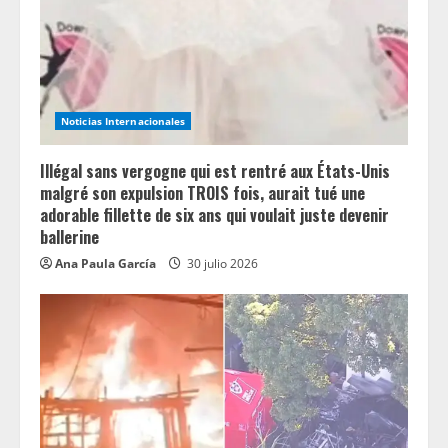
a
d
i
n
Noticias Internacionales
g
Illégal sans vergogne qui est rentré aux États-Unis
malgré son expulsion TROIS fois, aurait tué une
adorable fillette de six ans qui voulait juste devenir
ballerine
Ana Paula García
30 julio 2026