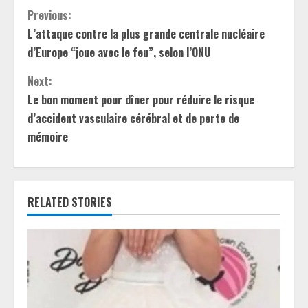
C
Previous:
L’attaque contre la plus grande centrale nucléaire
o
d’Europe “joue avec le feu”, selon l’ONU
n
Next:
t
Le bon moment pour dîner pour réduire le risque
d’accident vasculaire cérébral et de perte de
i
mémoire
n
u
RELATED STORIES
e
R
e