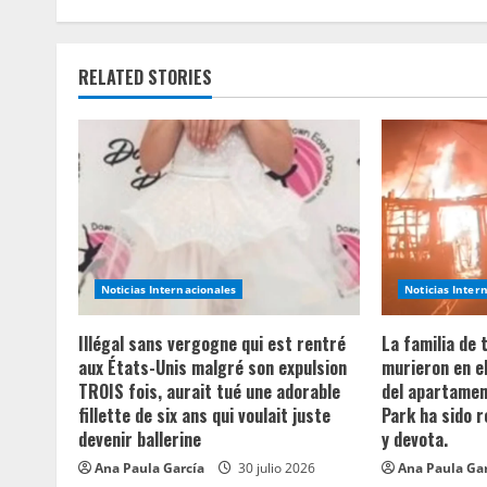
i
n
RELATED STORIES
u
e
R
e
a
Noticias Internacionales
Noticias Inter
d
Illégal sans vergogne qui est rentré
La familia de
aux États-Unis malgré son expulsion
murieron en e
i
TROIS fois, aurait tué une adorable
del apartament
fillette de six ans qui voulait juste
Park ha sido 
n
devenir ballerine
y devota.
Ana Paula García
30 julio 2026
Ana Paula Ga
g