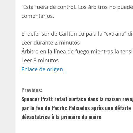
“Está fuera de control. Los árbitros no pue
comentarios.
El defensor de Carlton culpa a la “extraña” d
Leer durante 2 minutos
Árbitro en la línea de fuego mientras la ten
Leer 3 minutos
Enlace de origen
C
Previous:
Spencer Pratt refait surface dans la maison rav
o
par le feu de Pacific Palisades après une défaite
n
dévastatrice à la primaire du maire
t