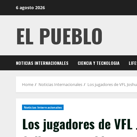
Skip
6 agosto 2026
to
content
EL PUEBLO
NOTICIAS INTERNACIONALES
CIENCIA Y TECNOLOGIA
LIF
Home
Noticias Internacionales
Los jugadores de VFL Joshua
Noticias Internacionales
Los jugadores de VFL 