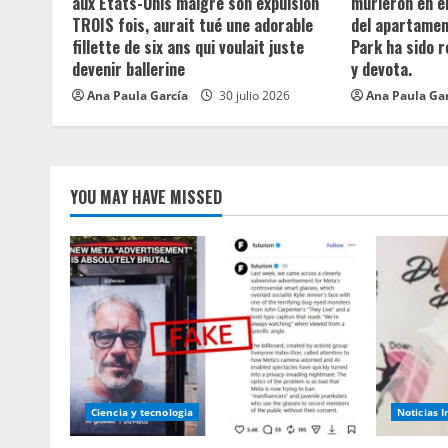
aux États-Unis malgré son expulsion
murieron en e
d
TROIS fois, aurait tué une adorable
del apartament
fillette de six ans qui voulait juste
Park ha sido 
i
devenir ballerine
y devota.
n
Ana Paula García
30 julio 2026
Ana Paula Ga
g
YOU MAY HAVE MISSED
Ciencia y tecnologia
Noticias 