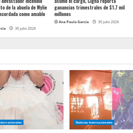
l devastador incendio
asume el cargo, Cigna reporta
o de la abuela de Wylie
ganancias trimestrales de $1.7 mil
recordada como amable
millones
Ana Paula García
30 julio 2026
rcía
30 julio 2026
Internacionales
Noticias Internacionales