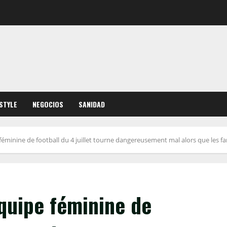
ESTYLE
NEGOCIOS
SANIDAD
e féminine de football du 4 juillet tourne dangereusement mal alors que les fa
’équipe féminine de