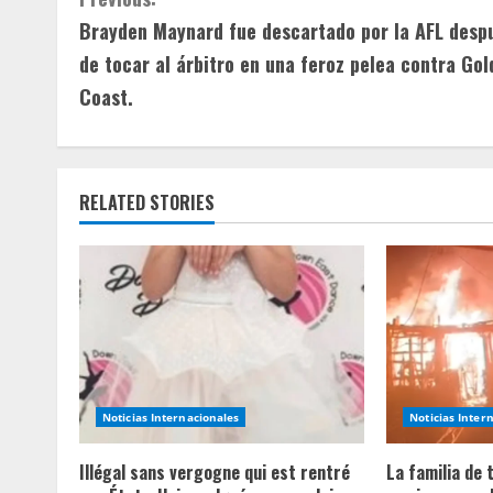
C
Brayden Maynard fue descartado por la AFL desp
o
de tocar al árbitro en una feroz pelea contra Gol
n
Coast.
t
i
RELATED STORIES
n
u
e
R
e
Noticias Internacionales
Noticias Inter
a
Illégal sans vergogne qui est rentré
La familia de