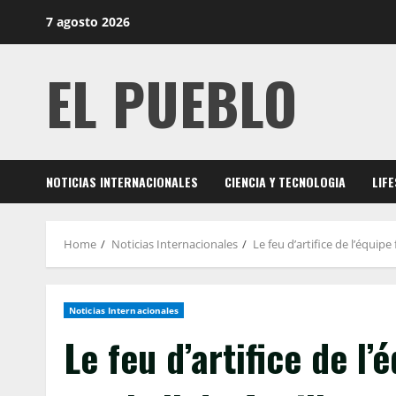
Skip
7 agosto 2026
to
content
EL PUEBLO
NOTICIAS INTERNACIONALES
CIENCIA Y TECNOLOGIA
LIF
Home
Noticias Internacionales
Le feu d’artifice de l’équip
Noticias Internacionales
Le feu d’artifice de l