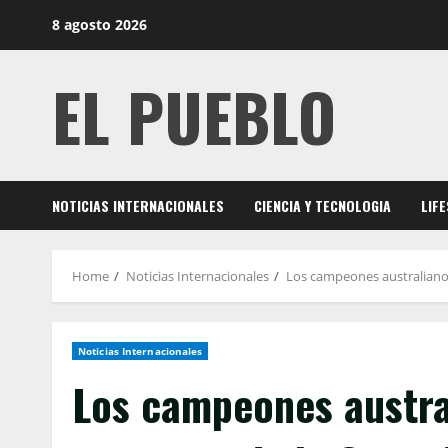
Skip
8 agosto 2026
to
content
EL PUEBLO
NOTICIAS INTERNACIONALES
CIENCIA Y TECNOLOGIA
LIF
Home
Noticias Internacionales
Los campeones australianos
Noticias Internacionales
Los campeones austra