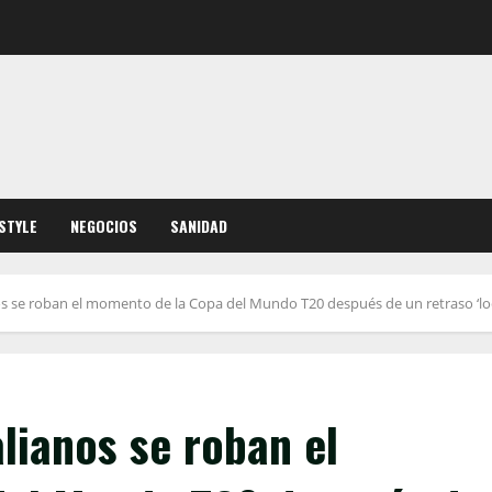
ESTYLE
NEGOCIOS
SANIDAD
 se roban el momento de la Copa del Mundo T20 después de un retraso ‘loc
lianos se roban el