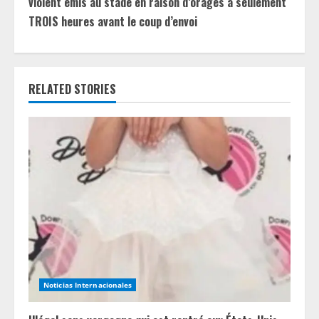
i
violent émis au stade en raison d’orages à seulement
TROIS heures avant le coup d’envoi
n
u
e
RELATED STORIES
R
e
a
d
i
n
Noticias Internacionales
g