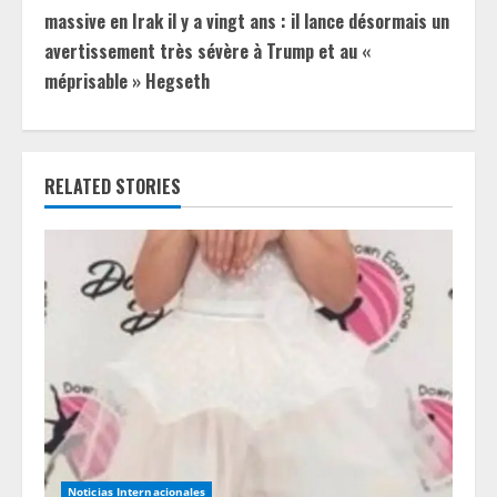
t
massive en Irak il y a vingt ans : il lance désormais un
i
avertissement très sévère à Trump et au «
méprisable » Hegseth
n
u
e
RELATED STORIES
R
e
a
d
i
n
Noticias Internacionales