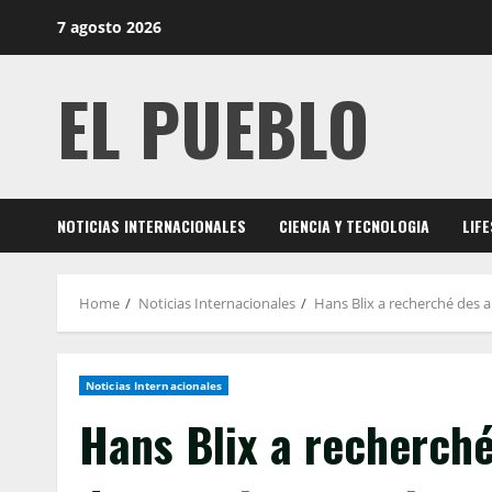
Skip
7 agosto 2026
to
content
EL PUEBLO
NOTICIAS INTERNACIONALES
CIENCIA Y TECNOLOGIA
LIF
Home
Noticias Internacionales
Hans Blix a recherché des a
Noticias Internacionales
Hans Blix a recherch