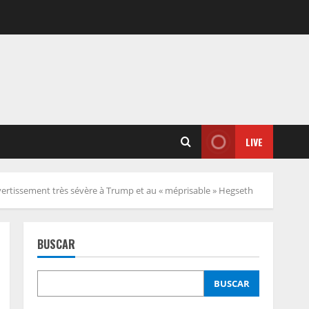
LIVE
 avertissement très sévère à Trump et au « méprisable » Hegseth
BUSCAR
BUSCAR