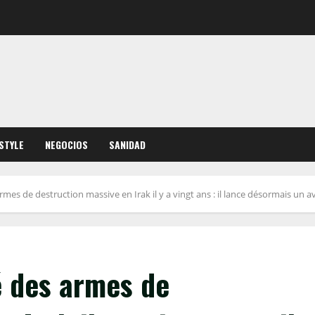
ESTYLE
NEGOCIOS
SANIDAD
rmes de destruction massive en Irak il y a vingt ans : il lance désormais un
é des armes de