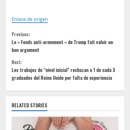
Enlace de origen
C
Previous:
Le « Fonds anti-armement » de Trump fait valoir un
o
bon argument
n
Next:
t
Los trabajos de “nivel inicial” rechazan a 1 de cada 3
graduados del Reino Unido por falta de experiencia
i
n
RELATED STORIES
u
e