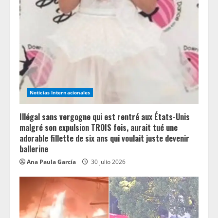
R
e
a
d
i
Noticias Internacionales
n
Illégal sans vergogne qui est rentré aux États-Unis
g
malgré son expulsion TROIS fois, aurait tué une
adorable fillette de six ans qui voulait juste devenir
ballerine
Ana Paula García
30 julio 2026