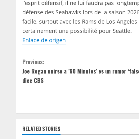
l’esprit défensif, il ne lui faudra pas longtem
défense des Seahawks lors de la saison 202
facile, surtout avec les Rams de Los Angeles q
certainement une possibilité pour Seattle.
Enlace de origen
C
Previous:
Joe Rogan unirse a ’60 Minutes’ es un rumor ‘falso
o
dice CBS
n
t
i
n
RELATED STORIES