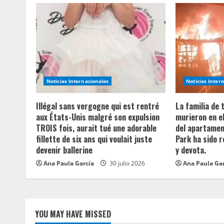
u
e
R
e
a
Noticias Internacionales
Noticias Inter
d
Illégal sans vergogne qui est rentré
La familia de
aux États-Unis malgré son expulsion
murieron en e
i
TROIS fois, aurait tué une adorable
del apartament
fillette de six ans qui voulait juste
Park ha sido 
n
devenir ballerine
y devota.
Ana Paula García
30 julio 2026
Ana Paula Ga
g
YOU MAY HAVE MISSED