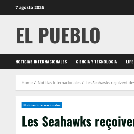
Skip
7 agosto 2026
to
content
EL PUEBLO
NOTICIAS INTERNACIONALES
CIENCIA Y TECNOLOGIA
LIF
Home
Noticias Internacionales
Les Seahawks reçoivent des
Noticias Internacionales
Les Seahawks reçoiven