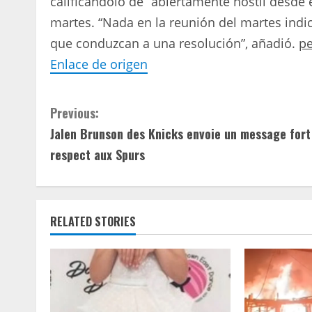
calificándolo de “abiertamente hostil desde e
martes. “Nada en la reunión del martes ind
que conduzcan a una resolución”, añadió.
pe
Enlace de origen
C
Previous:
Jalen Brunson des Knicks envoie un message fort
o
respect aux Spurs
n
t
RELATED STORIES
i
n
u