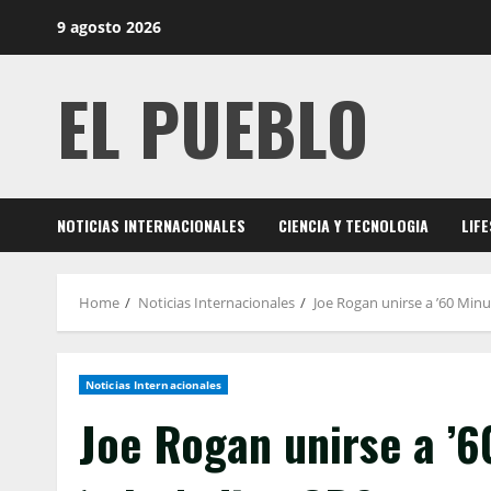
Skip
9 agosto 2026
to
content
EL PUEBLO
NOTICIAS INTERNACIONALES
CIENCIA Y TECNOLOGIA
LIF
Home
Noticias Internacionales
Joe Rogan unirse a ’60 Minut
Noticias Internacionales
Joe Rogan unirse a ’6