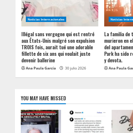
e
R
Noticias Internacionales
Noticias Inter
e
Illégal sans vergogne qui est rentré
La familia de
a
aux États-Unis malgré son expulsion
murieron en e
TROIS fois, aurait tué une adorable
del apartament
d
fillette de six ans qui voulait juste
Park ha sido 
devenir ballerine
y devota.
i
Ana Paula García
30 julio 2026
Ana Paula Ga
n
g
YOU MAY HAVE MISSED