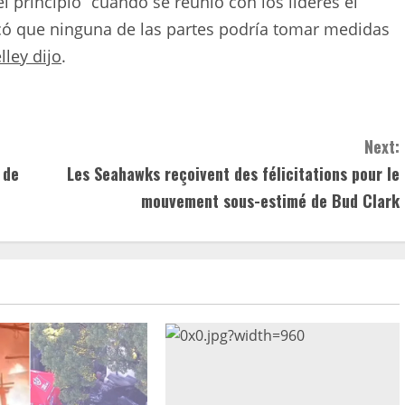
l principio” cuando se reunió con los líderes el
icó que ninguna de las partes podría tomar medidas
lley dijo
.
Next:
 de
Les Seahawks reçoivent des félicitations pour le
mouvement sous-estimé de Bud Clark