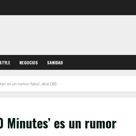
ESTYLE
NEGOCIOS
SANIDAD
es’ es un rumor ‘falso’, dice CBS
0 Minutes’ es un rumor