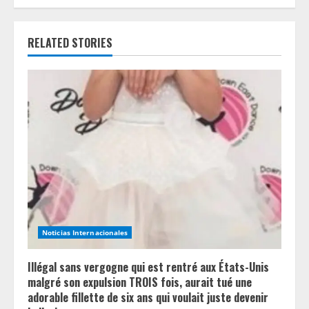
n
RELATED STORIES
u
e
R
e
a
d
i
Noticias Internacionales
n
Illégal sans vergogne qui est rentré aux États-Unis
g
malgré son expulsion TROIS fois, aurait tué une
adorable fillette de six ans qui voulait juste devenir