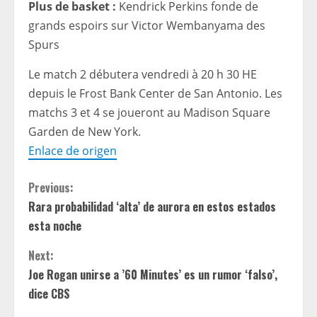
Plus de basket :
Kendrick Perkins fonde de
grands espoirs sur Victor Wembanyama des
Spurs
Le match 2 débutera vendredi à 20 h 30 HE
depuis le Frost Bank Center de San Antonio. Les
matchs 3 et 4 se joueront au Madison Square
Garden de New York.
Enlace de origen
C
Previous:
Rara probabilidad ‘alta’ de aurora en estos estados
o
esta noche
n
Next:
t
Joe Rogan unirse a ’60 Minutes’ es un rumor ‘falso’,
dice CBS
i