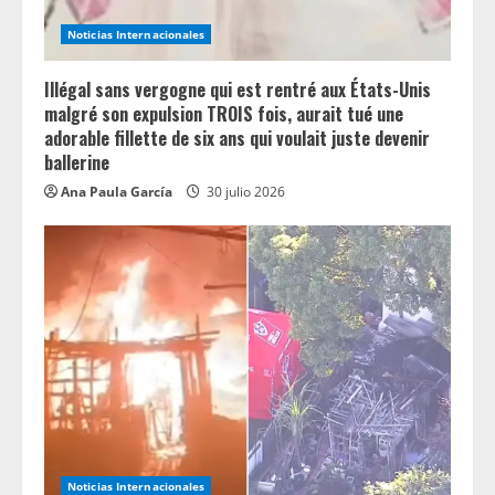
n
Noticias Internacionales
g
Illégal sans vergogne qui est rentré aux États-Unis
malgré son expulsion TROIS fois, aurait tué une
adorable fillette de six ans qui voulait juste devenir
ballerine
Ana Paula García
30 julio 2026
Noticias Internacionales