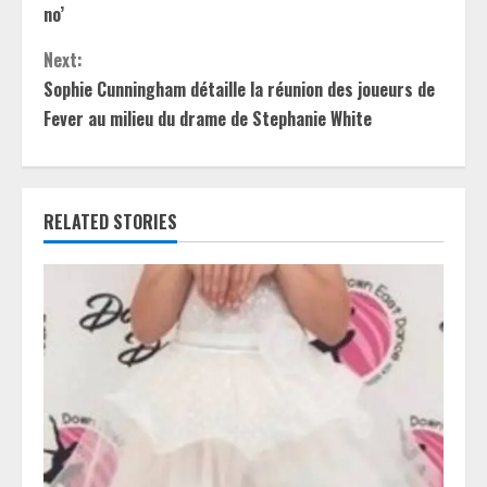
n
no’
t
Next:
Sophie Cunningham détaille la réunion des joueurs de
i
Fever au milieu du drame de Stephanie White
n
u
RELATED STORIES
e
R
e
a
d
i