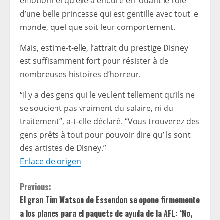
émotionnel qu’elle a enduré en jouant le rôle
d’une belle princesse qui est gentille avec tout le
monde, quel que soit leur comportement.
Mais, estime-t-elle, l’attrait du prestige Disney
est suffisamment fort pour résister à de
nombreuses histoires d’horreur.
“Il y a des gens qui le veulent tellement qu’ils ne
se soucient pas vraiment du salaire, ni du
traitement”, a-t-elle déclaré. “Vous trouverez des
gens prêts à tout pour pouvoir dire qu’ils sont
des artistes de Disney.”
Enlace de origen
C
Previous:
El gran Tim Watson de Essendon se opone firmemente
o
a los planes para el paquete de ayuda de la AFL: ‘No,