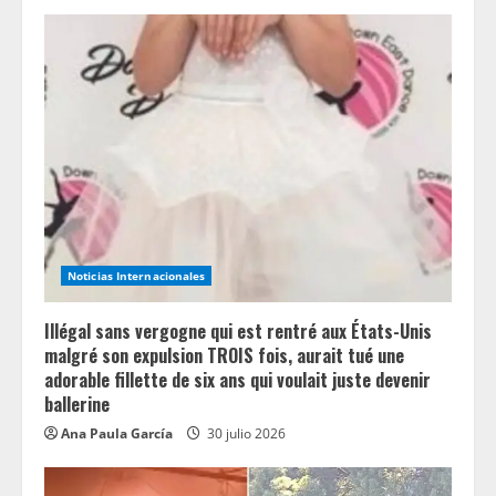
e
a
d
i
n
g
Noticias Internacionales
Illégal sans vergogne qui est rentré aux États-Unis
malgré son expulsion TROIS fois, aurait tué une
adorable fillette de six ans qui voulait juste devenir
ballerine
Ana Paula García
30 julio 2026