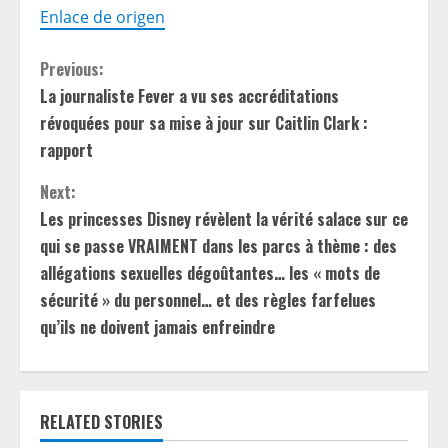
Enlace de origen
C
Previous:
La journaliste Fever a vu ses accréditations
o
révoquées pour sa mise à jour sur Caitlin Clark :
n
rapport
t
Next:
Les princesses Disney révèlent la vérité salace sur ce
i
qui se passe VRAIMENT dans les parcs à thème : des
allégations sexuelles dégoûtantes… les « mots de
n
sécurité » du personnel… et des règles farfelues
u
qu’ils ne doivent jamais enfreindre
e
R
RELATED STORIES