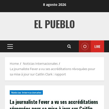
Skip
8 agosto 2026
to
content
EL PUEBLO
LIVE
Primary
Menu
Home
Noticias Internacionales
La journaliste Fever a vu ses accréditations révoquées pour
sa mise à jour sur Caitlin Clark : rapport
Noticias Internacionales
La journaliste Fever a vu ses accréditations
révoquées pour sa mise à jour sur Caitlin