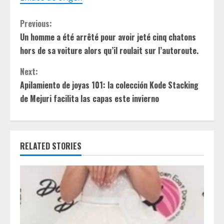
C
Previous:
Un homme a été arrêté pour avoir jeté cinq chatons
o
hors de sa voiture alors qu’il roulait sur l’autoroute.
n
Next:
t
Apilamiento de joyas 101: la colección Kode Stacking
de Mejuri facilita las capas este invierno
i
n
RELATED STORIES
u
e
R
e