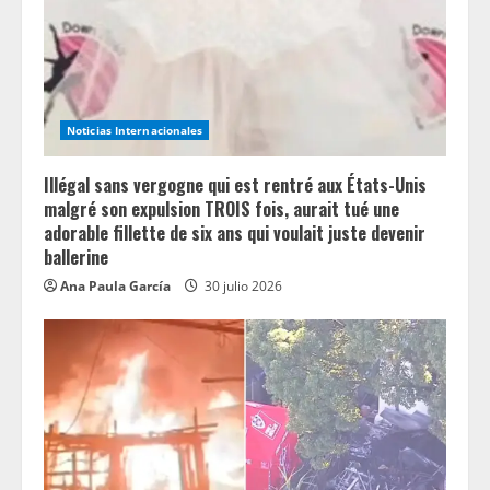
a
d
i
Noticias Internacionales
n
Illégal sans vergogne qui est rentré aux États-Unis
g
malgré son expulsion TROIS fois, aurait tué une
adorable fillette de six ans qui voulait juste devenir
ballerine
Ana Paula García
30 julio 2026