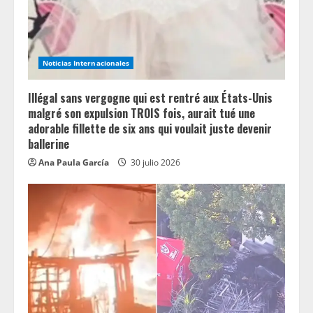
d
i
n
Noticias Internacionales
g
Illégal sans vergogne qui est rentré aux États-Unis
malgré son expulsion TROIS fois, aurait tué une
adorable fillette de six ans qui voulait juste devenir
ballerine
Ana Paula García
30 julio 2026