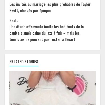
Les invités au mariage les plus probables de Taylor
o
Swift, classés par époque
n
Next:
t
Une étude effrayante incite les habitants de la
capitale américaine du jazz à fuir – mais les
i
touristes ne peuvent pas rester à l’écart
n
u
RELATED STORIES
e
R
e
a