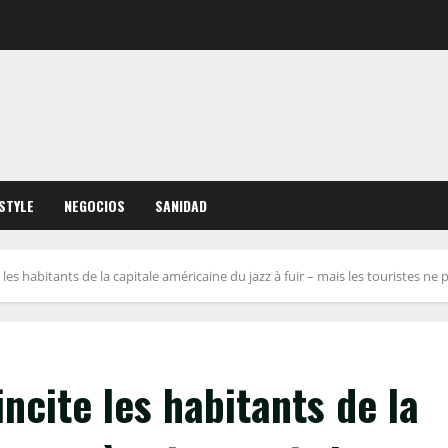
ESTYLE
NEGOCIOS
SANIDAD
les habitants de la capitale américaine du jazz à fuir – mais les touristes ne 
ncite les habitants de la