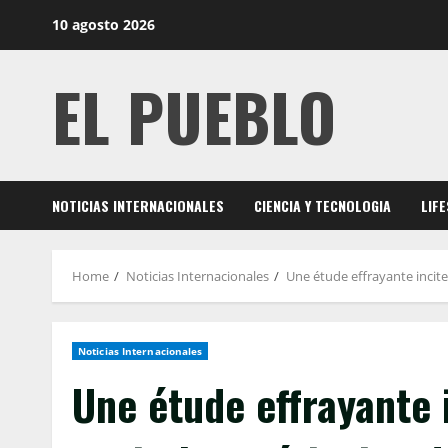
Skip
10 agosto 2026
to
content
EL PUEBLO
NOTICIAS INTERNACIONALES
CIENCIA Y TECNOLOGIA
LIF
Home
Noticias Internacionales
Une étude effrayante incite 
Noticias Internacionales
Une étude effrayante i