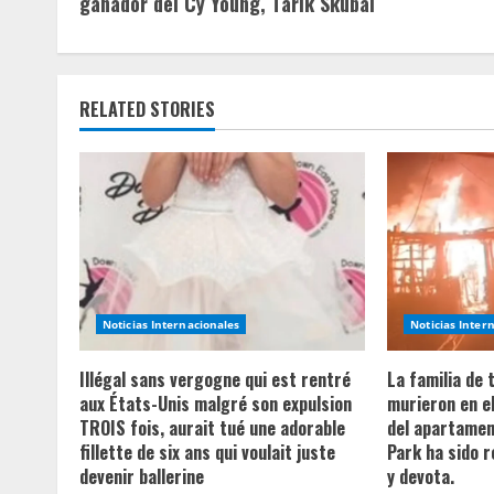
ganador del Cy Young, Tarik Skubal
n
t
RELATED STORIES
i
n
u
e
R
Noticias Internacionales
Noticias Inter
e
Illégal sans vergogne qui est rentré
La familia de
a
aux États-Unis malgré son expulsion
murieron en e
TROIS fois, aurait tué une adorable
del apartament
d
fillette de six ans qui voulait juste
Park ha sido 
devenir ballerine
y devota.