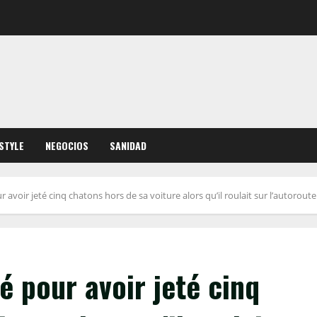
ESTYLE
NEGOCIOS
SANIDAD
voir jeté cinq chatons hors de sa voiture alors qu’il roulait sur l’autoroute
 pour avoir jeté cinq