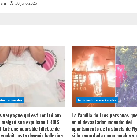
rcía
30 julio 2026
Internacionales
Noticias Internacionales
ns vergogne qui est rentré aux
La familia de tres personas qu
 malgré son expulsion TROIS
en el devastador incendio del
t tué une adorable fillette de
apartamento de la abuela de Wy
 voulait juste devenir ballerine
sido recordada como amable y 