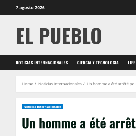
Skip
7 agosto 2026
to
content
EL PUEBLO
NOTICIAS INTERNACIONALES
CIENCIA Y TECNOLOGIA
LIF
Home
Noticias Internacionales
Un homme a été arrêté pour a
Noticias Internacionales
Un homme a été arrêté