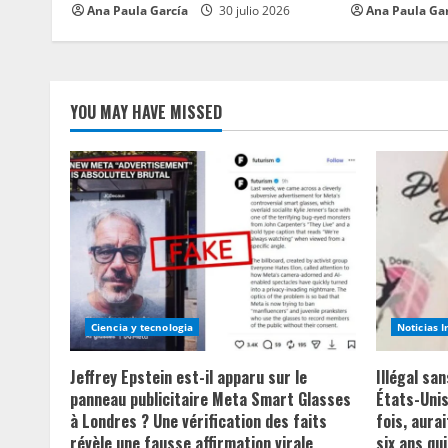
i
Ana Paula García
30 julio 2026
Ana Paula Ga
n
g
YOU MAY HAVE MISSED
Ciencia y tecnologia
Noticias 
Jeffrey Epstein est-il apparu sur le
Illégal sa
panneau publicitaire Meta Smart Glasses
États-Unis
à Londres ? Une vérification des faits
fois, aurai
révèle une fausse affirmation virale
six ans qui