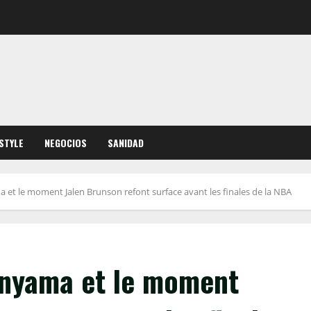
ESTYLE
NEGOCIOS
SANIDAD
 et le moment Jalen Brunson refont surface avant les finales de la NBA
anyama et le moment