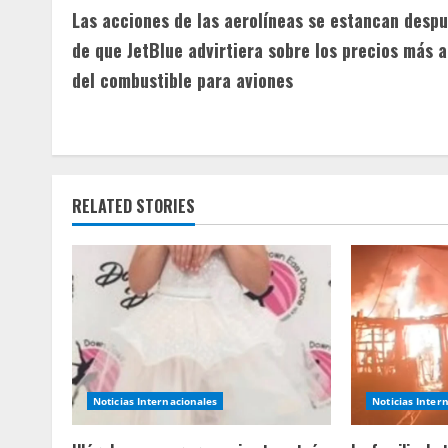
Las acciones de las aerolíneas se estancan desp
o
de que JetBlue advirtiera sobre los precios más a
n
del combustible para aviones
t
i
n
RELATED STORIES
u
e
R
e
a
Noticias Internacionales
Noticias Inter