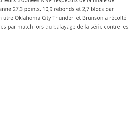
eurs trophées MVP respectifs de la finale de
e 27,3 points, 10,9 rebonds et 2,7 blocs par
 titre Oklahoma City Thunder, et Brunson a récolté
es par match lors du balayage de la série contre les