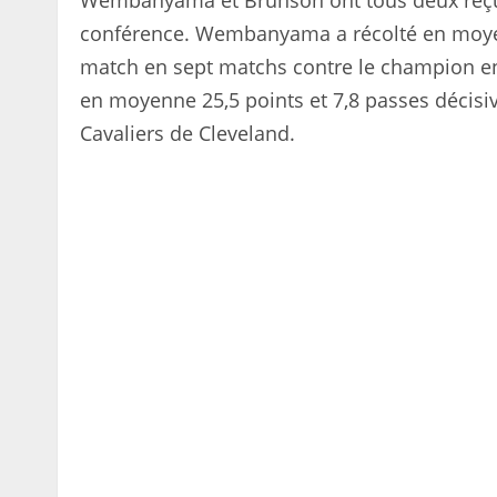
Wembanyama et Brunson ont tous deux reçu l
conférence. Wembanyama a récolté en moyenn
match en sept matchs contre le champion en
en moyenne 25,5 points et 7,8 passes décisiv
Cavaliers de Cleveland.