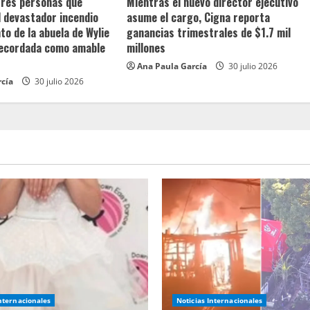
 tres personas que
Mientras el nuevo director ejecutivo
l devastador incendio
asume el cargo, Cigna reporta
o de la abuela de Wylie
ganancias trimestrales de $1.7 mil
recordada como amable
millones
Ana Paula García
30 julio 2026
rcía
30 julio 2026
Internacionales
Noticias Internacionales