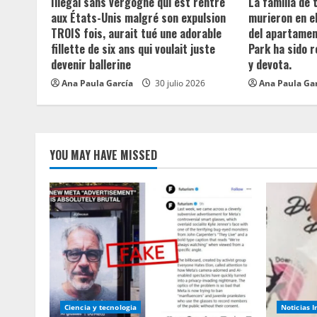
d
Illégal sans vergogne qui est rentré
La familia de
aux États-Unis malgré son expulsion
murieron en e
i
TROIS fois, aurait tué une adorable
del apartament
fillette de six ans qui voulait juste
Park ha sido 
n
devenir ballerine
y devota.
Ana Paula García
30 julio 2026
Ana Paula Ga
g
YOU MAY HAVE MISSED
Ciencia y tecnologia
Noticias 