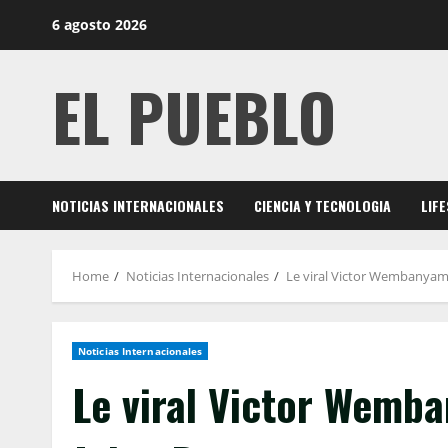
Skip
6 agosto 2026
to
content
EL PUEBLO
NOTICIAS INTERNACIONALES
CIENCIA Y TECNOLOGIA
LIF
Home
Noticias Internacionales
Le viral Victor Wembanyama
Noticias Internacionales
Le viral Victor Wemb