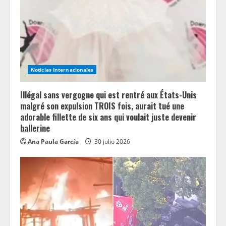
a
d
i
n
Noticias Internacionales
g
Illégal sans vergogne qui est rentré aux États-Unis
malgré son expulsion TROIS fois, aurait tué une
adorable fillette de six ans qui voulait juste devenir
ballerine
Ana Paula García
30 julio 2026