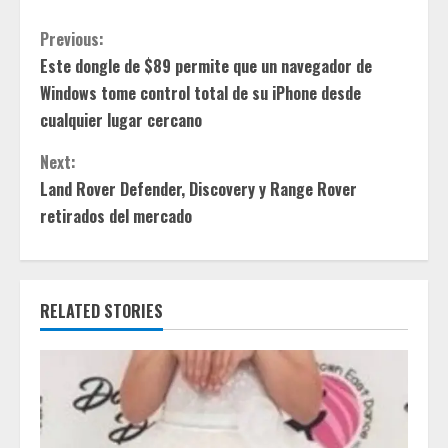
C
Previous:
Este dongle de $89 permite que un navegador de
o
Windows tome control total de su iPhone desde
n
cualquier lugar cercano
t
Next:
Land Rover Defender, Discovery y Range Rover
i
retirados del mercado
n
u
RELATED STORIES
e
R
e