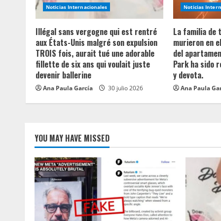
e
Noticias Internacionales
Noticias Inter
a
Illégal sans vergogne qui est rentré
La familia de
aux États-Unis malgré son expulsion
murieron en e
d
TROIS fois, aurait tué une adorable
del apartament
fillette de six ans qui voulait juste
Park ha sido 
i
devenir ballerine
y devota.
n
Ana Paula García
30 julio 2026
Ana Paula Ga
g
YOU MAY HAVE MISSED