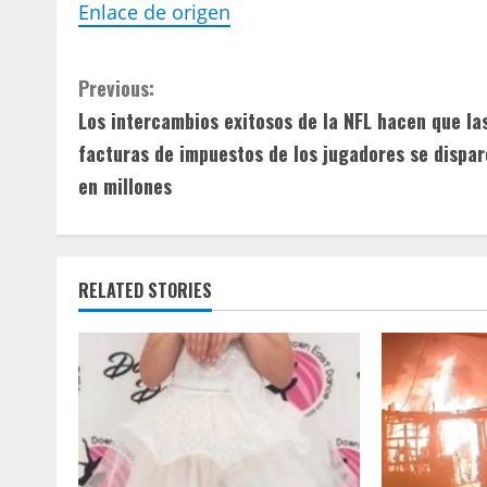
Enlace de origen
C
Previous:
Los intercambios exitosos de la NFL hacen que la
o
facturas de impuestos de los jugadores se dispa
n
en millones
t
i
RELATED STORIES
n
u
e
R