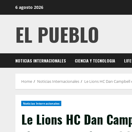
Skip
6 agosto 2026
to
content
EL PUEBLO
NOTICIAS INTERNACIONALES
CIENCIA Y TECNOLOGIA
LIF
Home
Noticias Internacionales
Le Lions HC Dan Campbell e
Noticias Internacionales
Le Lions HC Dan Campb