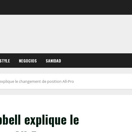
ESTYLE
NEGOCIOS
SANIDAD
xplique le changement de position All-Pro
ell explique le