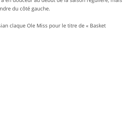
ra en douceur au début de la saison régulière, mais
endre du côté gauche.
ian claque Ole Miss pour le titre de « Basket