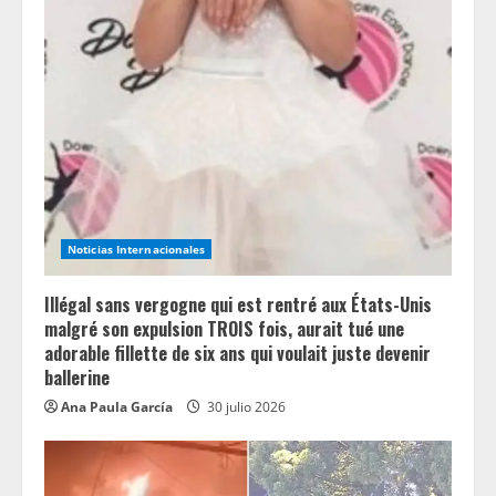
e
a
d
i
n
Noticias Internacionales
g
Illégal sans vergogne qui est rentré aux États-Unis
malgré son expulsion TROIS fois, aurait tué une
adorable fillette de six ans qui voulait juste devenir
ballerine
Ana Paula García
30 julio 2026