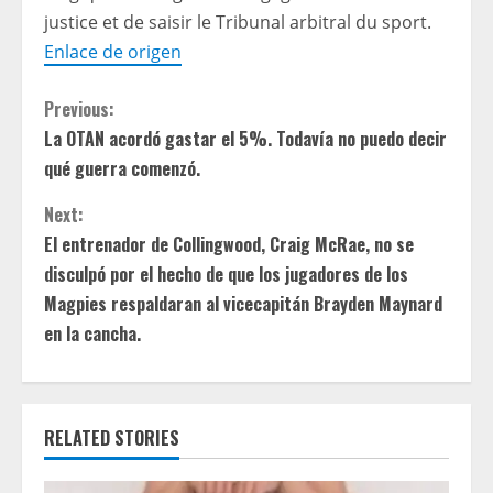
justice et de saisir le Tribunal arbitral du sport.
Enlace de origen
C
Previous:
La OTAN acordó gastar el 5%. Todavía no puedo decir
o
qué guerra comenzó.
n
Next:
t
El entrenador de Collingwood, Craig McRae, no se
disculpó por el hecho de que los jugadores de los
i
Magpies respaldaran al vicecapitán Brayden Maynard
en la cancha.
n
u
e
RELATED STORIES
R