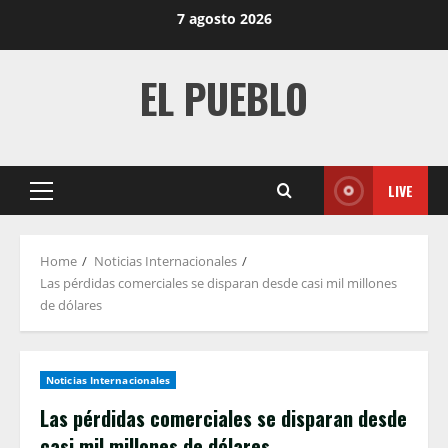
Skip
7 agosto 2026
to
content
EL PUEBLO
LIVE
Primary
Menu
Home
Noticias Internacionales
Las pérdidas comerciales se disparan desde casi mil millones
de dólares
Noticias Internacionales
Las pérdidas comerciales se disparan desde
casi mil millones de dólares