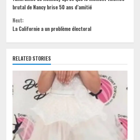
n
brutal de Nancy brise 50 ans d’amitié
t
Next:
La Californie a un problème électoral
i
n
RELATED STORIES
u
e
R
e
a
d