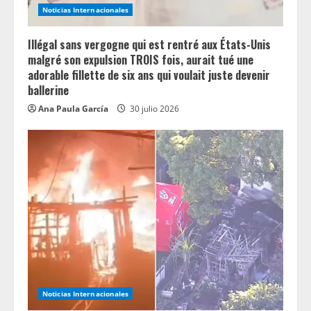
i
Noticias Internacionales
n
Illégal sans vergogne qui est rentré aux États-Unis
g
malgré son expulsion TROIS fois, aurait tué une
adorable fillette de six ans qui voulait juste devenir
ballerine
Ana Paula García
30 julio 2026
Noticias Internacionales