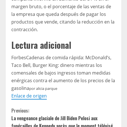
margen bruto, o el porcentaje de las ventas de
la empresa que queda después de pagar los
productos que vende, citando la reducción en la
contracción.
Lectura adicional
Forbes
Cadenas de comida rápida: McDonald’s,
Taco Bell, Burger King: dinero mientras los
comensales de bajos ingresos toman medidas
enérgicas contra el aumento de los precios de la
gasolina
por
alicia parque
Enlace de origen
C
Previous:
La vengeance glaciale de Jill Biden Pelosi aux
o
funérailles de Kennedy après que le moment télévisé