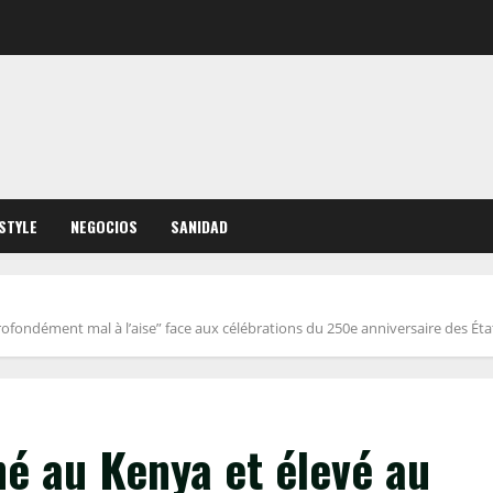
ESTYLE
NEGOCIOS
SANIDAD
ofondément mal à l’aise” face aux célébrations du 250e anniversaire des Éta
é au Kenya et élevé au