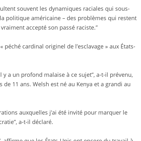
cultent souvent les dynamiques raciales qui sous-
 la politique américaine – des problèmes qui restent
 vraiment accepté son passé raciste.”
« péché cardinal originel de l’esclavage » aux États-
y a un profond malaise à ce sujet”, a-t-il prévenu,
ns de 11 ans. Welsh est né au Kenya et a grandi au
tions auxquelles j’ai été invité pour marquer le
atie”, a-t-il déclaré.
 affirme que les États-Unis ont encore du travail à