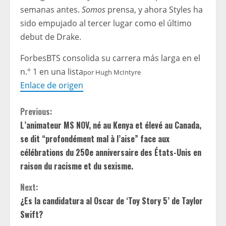
semanas antes.
Somos
prensa, y ahora Styles ha
sido empujado al tercer lugar como el último
debut de Drake.
Forbes
BTS consolida su carrera más larga en el
n.° 1 en una lista
por
Hugh McIntyre
Enlace de origen
C
Previous:
L’animateur MS NOV, né au Kenya et élevé au Canada,
o
se dit “profondément mal à l’aise” face aux
n
célébrations du 250e anniversaire des États-Unis en
raison du racisme et du sexisme.
t
Next:
i
¿Es la candidatura al Oscar de ‘Toy Story 5’ de Taylor
Swift?
n