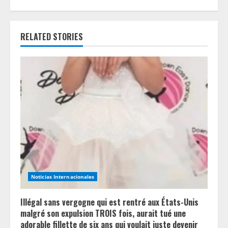
u
e
RELATED STORIES
R
e
a
d
i
n
Noticias Internacionales
g
Illégal sans vergogne qui est rentré aux États-Unis
malgré son expulsion TROIS fois, aurait tué une
adorable fillette de six ans qui voulait juste devenir