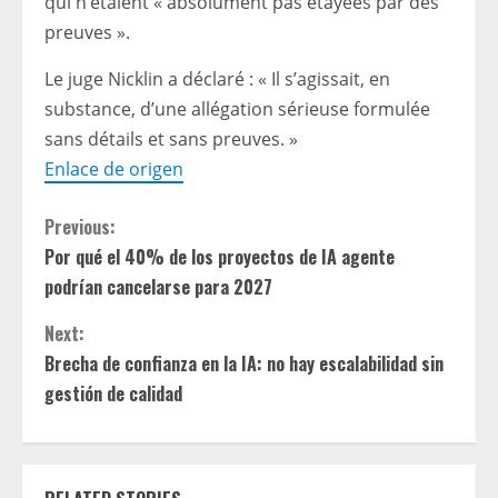
qui n’étaient « absolument pas étayées par des
preuves ».
Le juge Nicklin a déclaré : « Il s’agissait, en
substance, d’une allégation sérieuse formulée
sans détails et sans preuves. »
Enlace de origen
C
Previous:
Por qué el 40% de los proyectos de IA agente
o
podrían cancelarse para 2027
n
Next:
t
Brecha de confianza en la IA: no hay escalabilidad sin
gestión de calidad
i
n