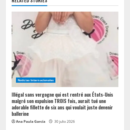
RELATED STORIES
u
e
R
e
a
d
i
Noticias Internacionales
n
Illégal sans vergogne qui est rentré aux États-Unis
g
malgré son expulsion TROIS fois, aurait tué une
adorable fillette de six ans qui voulait juste devenir
ballerine
Ana Paula García
30 julio 2026