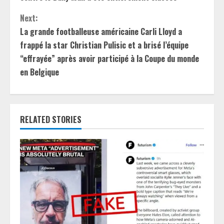
n
Next:
t
La grande footballeuse américaine Carli Lloyd a
frappé la star Christian Pulisic et a brisé l’équipe
i
“effrayée” après avoir participé à la Coupe du monde
en Belgique
n
u
e
RELATED STORIES
R
e
a
d