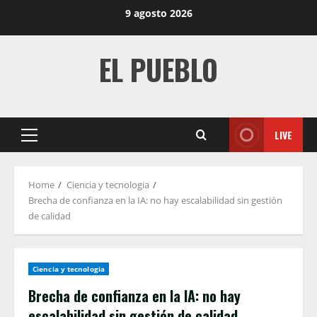
Skip
9 agosto 2026
to
content
EL PUEBLO
LIVE
Primary
Menu
Home
Ciencia y tecnologia
Brecha de confianza en la IA: no hay escalabilidad sin gestión
de calidad
Ciencia y tecnologia
Brecha de confianza en la IA: no hay
escalabilidad sin gestión de calidad