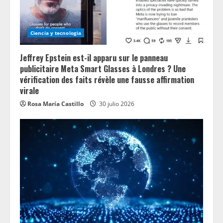
i
n
Ciencia y tecnologia
g
Jeffrey Epstein est-il apparu sur le panneau
publicitaire Meta Smart Glasses à Londres ? Une
vérification des faits révèle une fausse affirmation
virale
Rosa María Castillo
30 julio 2026