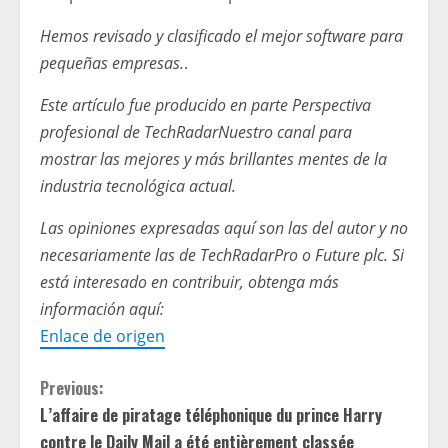
Hemos revisado y clasificado el mejor software para
pequeñas empresas.
.
Este artículo fue producido en parte
Perspectiva
profesional de TechRadar
Nuestro canal para
mostrar las mejores y más brillantes mentes de la
industria tecnológica actual.
Las opiniones expresadas aquí son las del autor y no
necesariamente las de TechRadarPro o Future plc. Si
está interesado en contribuir, obtenga más
información aquí:
Enlace de origen
C
Previous:
L’affaire de piratage téléphonique du prince Harry
o
contre le Daily Mail a été entièrement classée