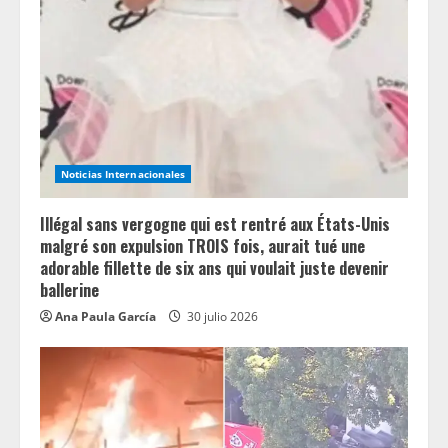
e
a
d
i
Noticias Internacionales
n
Illégal sans vergogne qui est rentré aux États-Unis
g
malgré son expulsion TROIS fois, aurait tué une
adorable fillette de six ans qui voulait juste devenir
ballerine
Ana Paula García
30 julio 2026