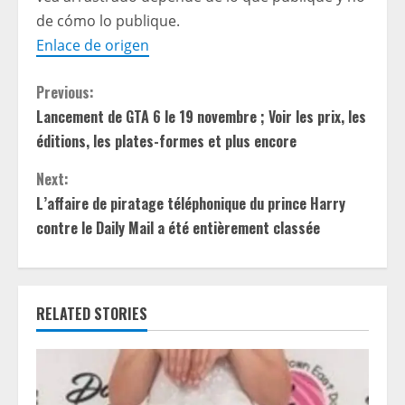
de cómo lo publique.
Enlace de origen
C
Previous:
Lancement de GTA 6 le 19 novembre ; Voir les prix, les
o
éditions, les plates-formes et plus encore
n
Next:
t
L’affaire de piratage téléphonique du prince Harry
contre le Daily Mail a été entièrement classée
i
n
RELATED STORIES
u
e
R