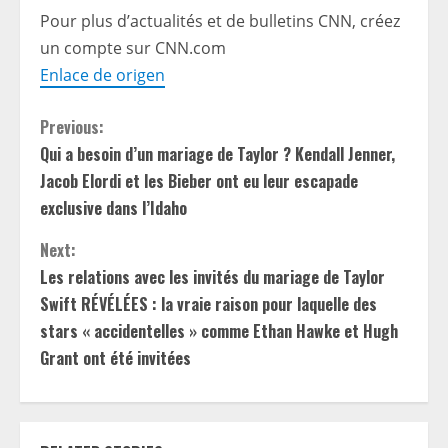
Pour plus d’actualités et de bulletins CNN, créez
un compte sur CNN.com
Enlace de origen
C
Previous:
Qui a besoin d’un mariage de Taylor ? Kendall Jenner,
o
Jacob Elordi et les Bieber ont eu leur escapade
n
exclusive dans l’Idaho
t
Next:
Les relations avec les invités du mariage de Taylor
i
Swift RÉVÉLÉES : la vraie raison pour laquelle des
stars « accidentelles » comme Ethan Hawke et Hugh
n
Grant ont été invitées
u
e