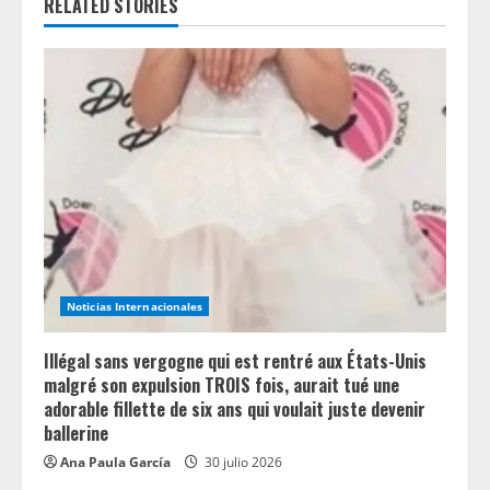
RELATED STORIES
R
e
a
d
i
n
g
Noticias Internacionales
Illégal sans vergogne qui est rentré aux États-Unis
malgré son expulsion TROIS fois, aurait tué une
adorable fillette de six ans qui voulait juste devenir
ballerine
Ana Paula García
30 julio 2026