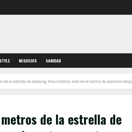
ESTYLE
NEGOCIOS
SANIDAD
s de la estrella de Geelong, Max Holmes, está en el centro de atención des
 metros de la estrella de