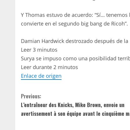
Y Thomas estuvo de acuerdo: “Sí… tenemos la
convierte en el segundo big bang de Ricoh”.
Damian Hardwick destrozado después de la pe
Leer 3 minutos
Surya se impuso como una posibilidad terrib
Leer durante 2 minutos
Enlace de origen
C
Previous:
L’entraîneur des Knicks, Mike Brown, envoie un
o
avertissement à son équipe avant le cinquième m
n