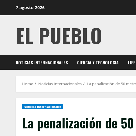
Skip
7 agosto 2026
to
content
EL PUEBLO
NOTICIAS INTERNACIONALES
CIENCIA Y TECNOLOGIA
LIF
Home
Noticias Internacionales
La penalización de 50 metro
Noticias Internacionales
La penalización de 50