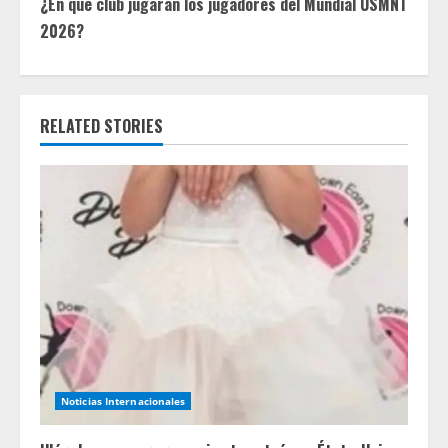
¿En qué club jugarán los jugadores del Mundial USMNT
t
2026?
i
n
RELATED STORIES
u
e
R
e
a
d
Noticias Internacionales
i