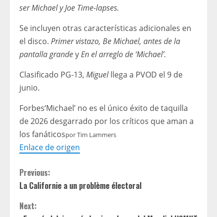
ser Michael y Joe Time-lapses.
Se incluyen otras características adicionales en
el disco.
Primer vistazo, Be Michael, antes de la
pantalla grande
y
En el arreglo de ‘Michael’.
Clasificado PG-13,
Miguel
llega a PVOD el 9 de
junio.
Forbes
‘Michael’ no es el único éxito de taquilla
de 2026 desgarrado por los críticos que aman a
los fanáticos
por
Tim Lammers
Enlace de origen
C
Previous:
La Californie a un problème électoral
o
Next:
n