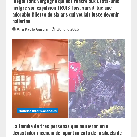
n
Illégal sans vergogne qui est rentré aux États-Unis
malgré son expulsion TROIS fois, aurait tué une
g
adorable fillette de six ans qui voulait juste devenir
ballerine
Ana Paula García
30 julio 2026
Noticias Internacionales
La familia de tres personas que murieron en el
devastador incendio del apartamento de la abuela de