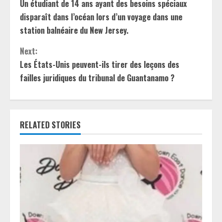
Un étudiant de 14 ans ayant des besoins spéciaux
o
disparaît dans l’océan lors d’un voyage dans une
n
station balnéaire du New Jersey.
t
Next:
Les États-Unis peuvent-ils tirer des leçons des
i
failles juridiques du tribunal de Guantanamo ?
n
u
RELATED STORIES
e
R
e
a