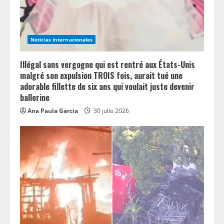
d
i
n
Noticias Internacionales
g
Illégal sans vergogne qui est rentré aux États-Unis
malgré son expulsion TROIS fois, aurait tué une
adorable fillette de six ans qui voulait juste devenir
ballerine
Ana Paula García
30 julio 2026