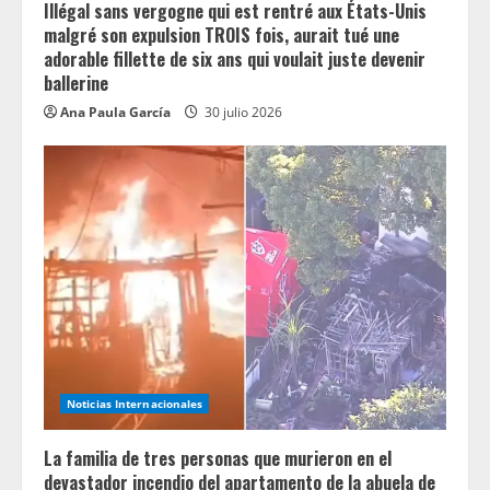
g
Illégal sans vergogne qui est rentré aux États-Unis
malgré son expulsion TROIS fois, aurait tué une
adorable fillette de six ans qui voulait juste devenir
ballerine
Ana Paula García
30 julio 2026
Noticias Internacionales
La familia de tres personas que murieron en el
devastador incendio del apartamento de la abuela de