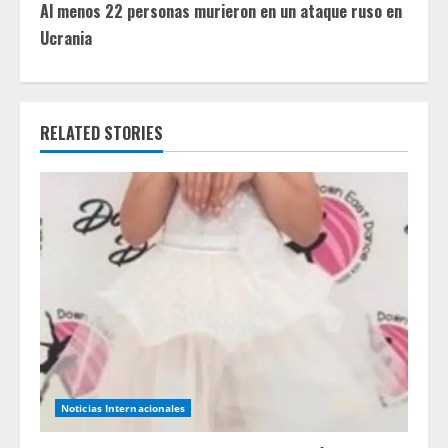
Al menos 22 personas murieron en un ataque ruso en
i
Ucrania
n
u
RELATED STORIES
e
R
e
a
d
i
n
Noticias Internacionales