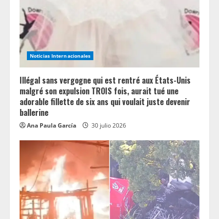
d
i
n
Noticias Internacionales
g
Illégal sans vergogne qui est rentré aux États-Unis
malgré son expulsion TROIS fois, aurait tué une
adorable fillette de six ans qui voulait juste devenir
ballerine
Ana Paula García
30 julio 2026