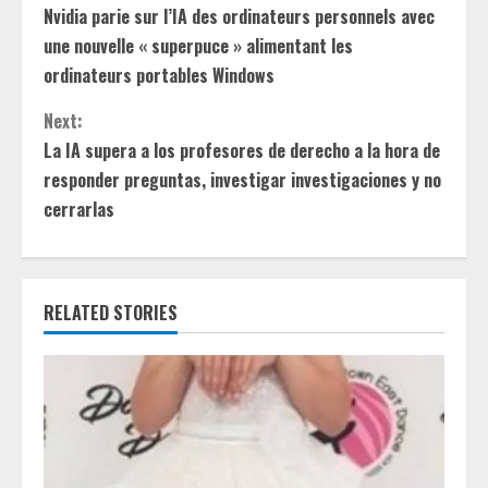
Nvidia parie sur l’IA des ordinateurs personnels avec
o
une nouvelle « superpuce » alimentant les
n
ordinateurs portables Windows
t
Next:
La IA supera a los profesores de derecho a la hora de
i
responder preguntas, investigar investigaciones y no
cerrarlas
n
u
e
RELATED STORIES
R
e
a