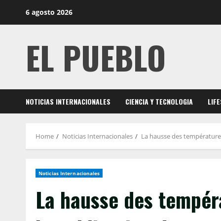
Skip
6 agosto 2026
to
content
EL PUEBLO
NOTICIAS INTERNACIONALES
CIENCIA Y TECNOLOGIA
LIF
Home
Noticias Internacionales
La hausse des températures
Noticias Internacionales
La hausse des tempér