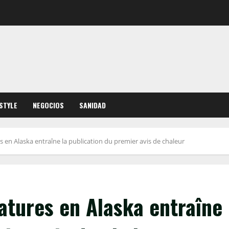
ESTYLE
NEGOCIOS
SANIDAD
 en Alaska entraîne la publication du premier avis de chaleur
atures en Alaska entraîne