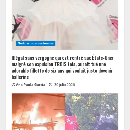
a
d
i
n
Noticias Internacionales
g
Illégal sans vergogne qui est rentré aux États-Unis
malgré son expulsion TROIS fois, aurait tué une
adorable fillette de six ans qui voulait juste devenir
ballerine
Ana Paula García
30 julio 2026