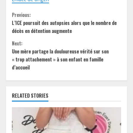
C
Previous:
L’ICE poursuit des autopsies alors que le nombre de
o
décès en détention augmente
n
Next:
t
Une mère partage la douloureuse vérité sur son
« trop attachement » à son enfant en famille
i
d’accueil
n
u
RELATED STORIES
e
R
e