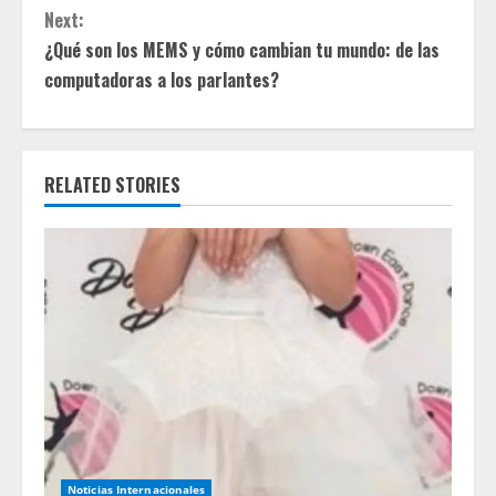
t
Next:
¿Qué son los MEMS y cómo cambian tu mundo: de las
i
computadoras a los parlantes?
n
u
RELATED STORIES
e
R
e
a
d
i
n
Noticias Internacionales