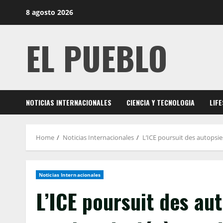
Skip
8 agosto 2026
to
content
EL PUEBLO
NOTICIAS INTERNACIONALES
CIENCIA Y TECNOLOGIA
LIF
Home
Noticias Internacionales
L’ICE poursuit des autopsi
Noticias Internacionales
L’ICE poursuit des aut