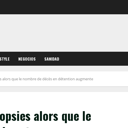
ESTYLE
NEGOCIOS
SANIDAD
es alors que le nombre de décès en détention augmente
opsies alors que le