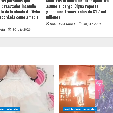
 tres personas que
Mientras el nuevo director ejecutivo
l devastador incendio
asume el cargo, Cigna reporta
o de la abuela de Wylie
ganancias trimestrales de $1.7 mil
recordada como amable
millones
Ana Paula García
30 julio 2026
rcía
30 julio 2026
Internacionales
Noticias Internacionales