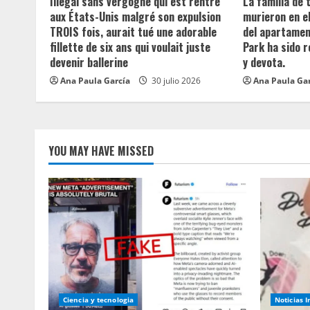
Illégal sans vergogne qui est rentré
La familia de
a
aux États-Unis malgré son expulsion
murieron en e
TROIS fois, aurait tué une adorable
del apartament
d
fillette de six ans qui voulait juste
Park ha sido 
devenir ballerine
y devota.
i
Ana Paula García
30 julio 2026
Ana Paula Ga
n
g
YOU MAY HAVE MISSED
Ciencia y tecnologia
Noticias 