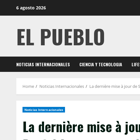
Skip
6 agosto 2026
to
content
EL PUEBLO
NOTICIAS INTERNACIONALES
CIENCIA Y TECNOLOGIA
LIF
Home
Noticias Internacionales
La dernière mise à jour de 
Noticias Internacionales
La dernière mise à jo