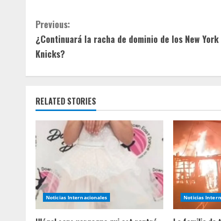
C
Previous:
¿Continuará la racha de dominio de los New York
o
Knicks?
n
t
RELATED STORIES
i
n
u
e
R
Noticias Internacionales
Noticias Inter
e