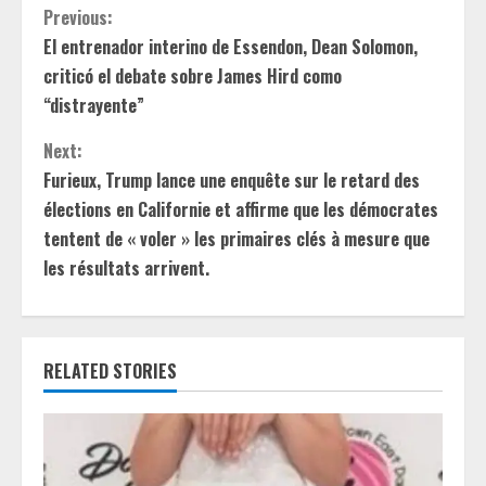
C
Previous:
El entrenador interino de Essendon, Dean Solomon,
o
criticó el debate sobre James Hird como
n
“distrayente”
t
Next:
Furieux, Trump lance une enquête sur le retard des
i
élections en Californie et affirme que les démocrates
tentent de « voler » les primaires clés à mesure que
n
les résultats arrivent.
u
e
RELATED STORIES
R
e
a