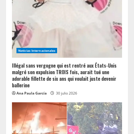
d
i
n
g
Noticias Internacionales
Illégal sans vergogne qui est rentré aux États-Unis
malgré son expulsion TROIS fois, aurait tué une
adorable fillette de six ans qui voulait juste devenir
ballerine
Ana Paula García
30 julio 2026