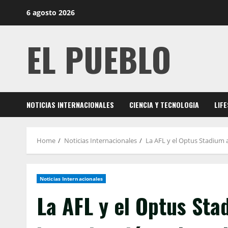
Skip
6 agosto 2026
to
content
EL PUEBLO
NOTICIAS INTERNACIONALES
CIENCIA Y TECNOLOGIA
LIF
Home
Noticias Internacionales
La AFL y el Optus Stadium 
Noticias Internacionales
La AFL y el Optus St