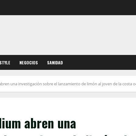
ESTYLE
NEGOCIOS
SANIDAD
abren una investigación sobre el lanzamiento de limón al joven de la costa
adium abren una