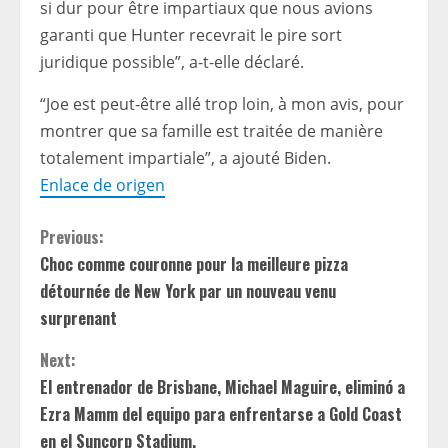
si dur pour être impartiaux que nous avions
garanti que Hunter recevrait le pire sort
juridique possible”, a-t-elle déclaré.
“Joe est peut-être allé trop loin, à mon avis, pour
montrer que sa famille est traitée de manière
totalement impartiale”, a ajouté Biden.
Enlace de origen
C
Previous:
Choc comme couronne pour la meilleure pizza
o
détournée de New York par un nouveau venu
n
surprenant
t
Next:
El entrenador de Brisbane, Michael Maguire, eliminó a
i
Ezra Mamm del equipo para enfrentarse a Gold Coast
en el Suncorp Stadium.