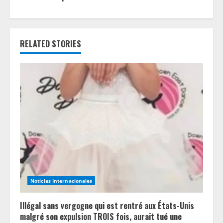
n
u
e
RELATED STORIES
R
e
a
d
i
n
Noticias Internacionales
g
Illégal sans vergogne qui est rentré aux États-Unis
malgré son expulsion TROIS fois, aurait tué une